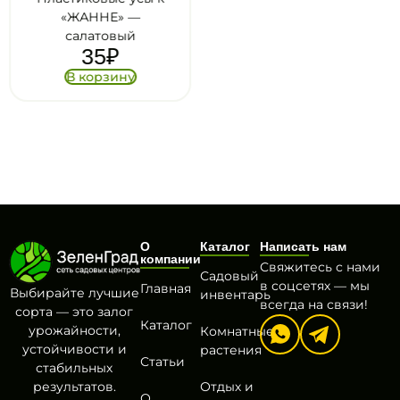
«ЖАННЕ» —
«ЖАННЕ» — розовый
35
₽
салатовый
35
₽
В корзину
В корзину
О
Каталог
Написать нам
компании
Свяжитесь с нами
Садовый
в соцсетях — мы
Главная
Выбирайте лучшие
инвентарь
всегда на связи!
сорта — это залог
Каталог
урожайности,
Комнатные
устойчивости и
растения
Статьи
стабильных
результатов.
Отдых и
О