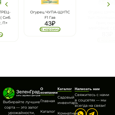
Огурец ЧУПА-ЩУПС
Огурец ЦИРКОН F1,
F1 Гав
7шт, Голландия, Вита
43
₽
Грин, серия
МИРОВЫЕ СЕМЕНА
В корзину
83
₽
В корзину
О
Каталог
Написать нам
компании
Свяжитесь с нами
Садовый
в соцсетях — мы
Главная
Выбирайте лучшие
инвентарь
всегда на связи!
сорта — это залог
Каталог
урожайности,
Комнатные