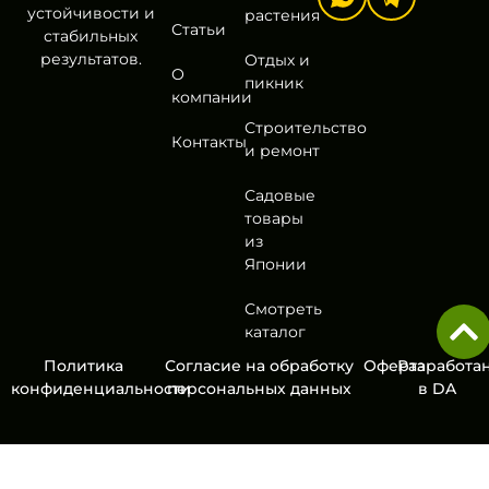
устойчивости и
растения
Статьи
стабильных
результатов.
Отдых и
О
пикник
компании
Строительство
Контакты
и ремонт
Садовые
товары
из
Японии
Смотреть
каталог
Политика
Согласие на обработку
Оферта
Разработа
конфиденциальности
персональных данных
в
DA