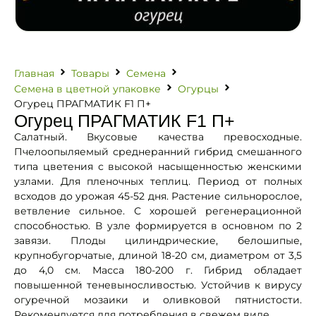
Главная
Товары
Семена
Семена в цветной упаковке
Огурцы
Огурец ПРАГМАТИК F1 П+
Огурец ПРАГМАТИК F1 П+
Салатный. Вкусовые качества превосходные.
Пчелоопыляемый среднеранний гибрид смешанного
типа цветения с высокой насыщенностью женскими
узлами. Для пленочных теплиц. Период от полных
всходов до урожая 45-52 дня. Растение сильнорослое,
ветвление сильное. С хорошей регенерационной
способностью. В узле формируется в основном по 2
завязи. Плоды цилиндрические, белошипые,
крупнобугорчатые, длиной 18-20 см, диаметром от 3,5
до 4,0 см. Масса 180-200 г. Гибрид обладает
повышенной теневыносливостью. Устойчив к вирусу
огуречной мозаики и оливковой пятнистости.
Рекомендуется для потребления в свежем виде.