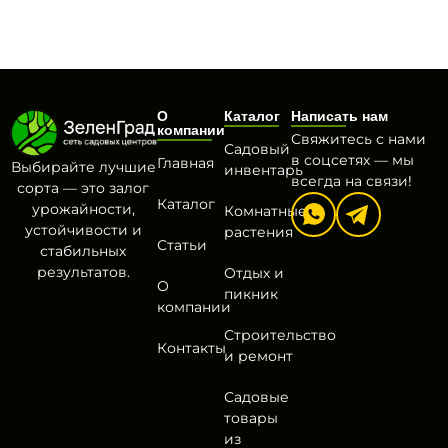
О
Каталог
Написать нам
компании
Свяжитесь с нами
Садовый
в соцсетях — мы
Главная
Выбирайте лучшие
инвентарь
всегда на связи!
сорта — это залог
Каталог
урожайности,
Комнатные
устойчивости и
растения
Статьи
стабильных
результатов.
Отдых и
О
пикник
компании
Строительство
Контакты
и ремонт
Садовые
товары
из