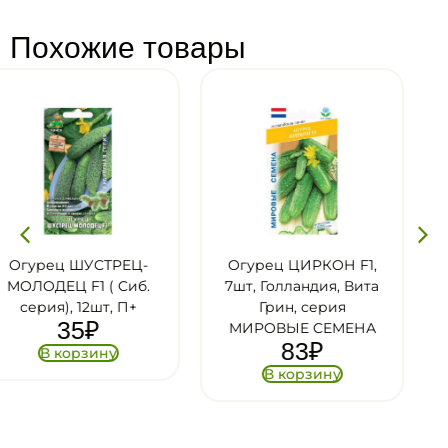
Похожие товары
Огурец ЦИРКОН F1,
Огурец ХРУСТЯЩИ
7шт, Голландия, Вита
ЛОМТИК F1 П+
39
₽
Грин, серия
МИРОВЫЕ СЕМЕНА
В корзину
83
₽
В корзину