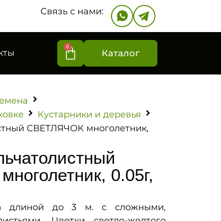
Связь с нами:
0
кты
Каталог
емена
ковке
Кустарники и деревья
стный СВЕТЛЯЧОК многолетник,
льчатолистный
ноголетник, 0.05г,
на длиной до 3 м. с сложными,
истьями. Цветки светло-желтого