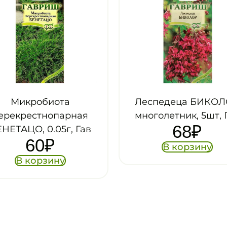
спедеца БИКОЛОР
Дерен ФЛОРИД
оголетник, 5шт, Гав
БЕЛАЯ, кустарник, 0
68
₽
Гав
63
₽
В корзину
В корзину