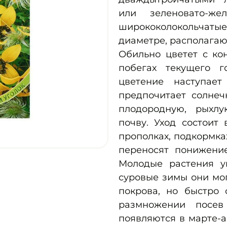
или зеленовато-же
ширококолокольчатые
диаметре, располагаю
Обильно цветет с ко
побегах текущего г
цветение наступает
предпочитает солнеч
плодородную, рыхлу
почву. Уход состоит
прополках, подкормка
переносят понижение
Молодые растения ук
суровые зимы они мог
покрова, но быстро 
размножении посев
появляются в марте-а