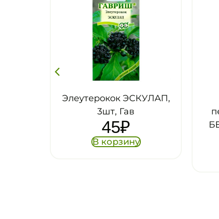
КУЛАП,
Микробиота
Ле
перекрестнопарная
мн
БЕНЕТАЦО, 0.05г, Гав
60
₽
В корзину