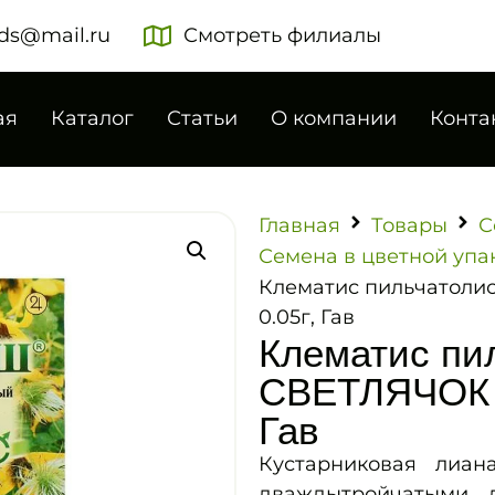
ds@mail.ru
Смотреть филиалы
ая
Каталог
Статьи
О компании
Конта
Главная
Товары
С
Семена в цветной упа
Клематис пильчатоли
0.05г, Гав
Клематис пи
СВЕТЛЯЧОК м
Гав
Кустарниковая лиа
дваждытройчатыми л