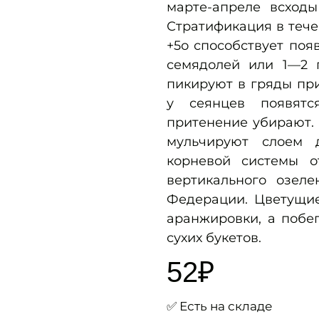
марте-апреле всход
Стратификация в тече
+5о способствует поя
семядолей или 1—2 
пикируют в гряды пр
у сеянцев появятс
притенение убирают. 
мульчируют слоем 
корневой системы о
вертикального озеле
Федерации. Цветущие
аранжировки, а побе
сухих букетов.
52
₽
✅ Есть на складе