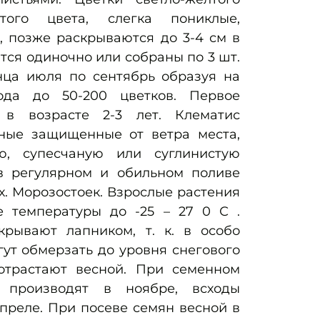
лтого цвета, слегка пониклые,
, позже раскрываются до 3-4 см в
тся одиночно или собраны по 3 шт.
нца июля по сентябрь образуя на
ода до 50-200 цветков. Первое
 в возрасте 2-3 лет. Клематис
ные защищенные от ветра места,
ю, супесчаную или суглинистую
 в регулярном и обильном поливе
х. Морозостоек. Взрослые растения
 температуры до -25 – 27 0 С .
рывают лапником, т. к. в особо
ут обмерзать до уровня снегового
отрастают весной. При семенном
 производят в ноябре, всходы
преле. При посеве семян весной в