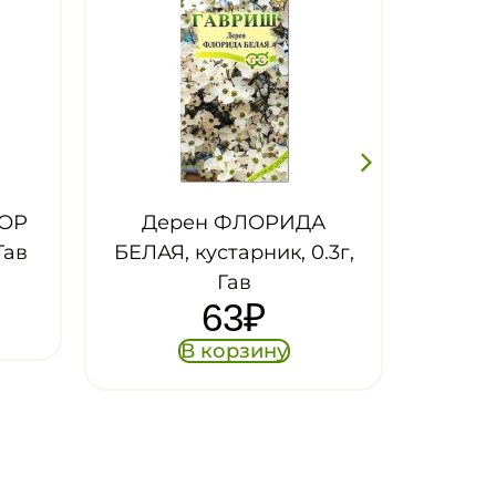
А
Бересклет
.3г,
МАКСИМОВИЧА,
кустарник, 0.2гр, Гав
52
₽
В корзину