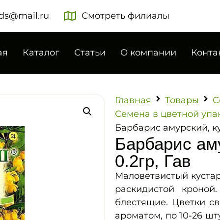
ds@mail.ru
Смотреть филиалы
ая
Каталог
Статьи
О компании
Конта
Главная
Товары
С
Семена в цветной упа
Барбарис амурский, ку
Барбарис аму
0.2гр, Гав
Маловетвистый кустар
раскидистой кроной.
блестящие. Цветки с
ароматом, по 10-26 шт