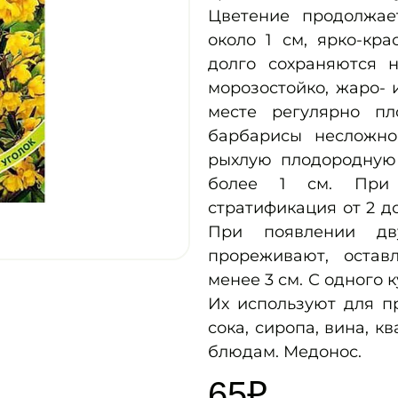
Цветение продолжае
около 1 см, ярко-кра
долго сохраняются н
морозостойко, жаро- 
месте регулярно пл
барбарисы несложно
рыхлую плодородную 
более 1 см. При 
стратификация от 2 до
При появлении дв
прореживают, оста
менее 3 см. С одного к
Их используют для п
сока, сиропа, вина, к
блюдам. Медонос.
65
₽