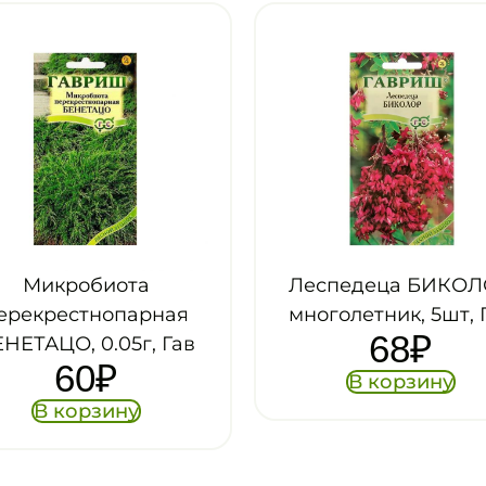
Леспедеца БИКОЛОР
Клемат
многолетник, 5шт, Гав
пильчатоли
68
₽
СВЕТЛЯ
многолетник, 0
В корзину
52
₽
В корзи