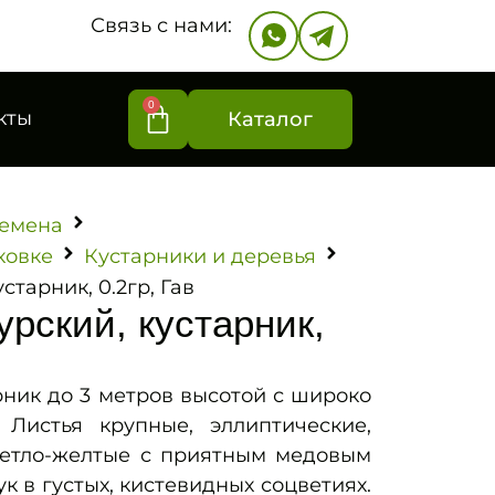
Связь с нами:
0
кты
Каталог
емена
ковке
Кустарники и деревья
старник, 0.2гр, Гав
рский, кустарник,
ник до 3 метров высотой с широко
 Листья крупные, эллиптические,
ветло-желтые с приятным медовым
ук в густых, кистевидных соцветиях.