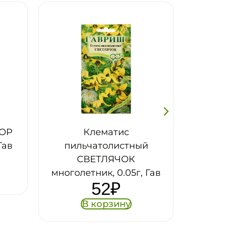
ис
стный
ЧОК
.05г, Гав
ну