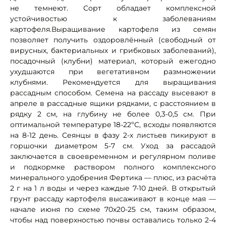
не темнеют. Сорт обладает комплексной
устойчивостью к заболеваниям
картофеля.Выращивание картофеля из семян
позволяет получить оздоровлённый (свободный от
вирусных, бактериальных и грибковых заболеваний),
посадочный (клубни) материал, который ежегодно
ухудшаются при вегетативном размножении
клубнями. Рекомендуется для выращивания
рассадным способом. Семена на рассаду высевают в
апреле в рассадные ящики рядками, с расстоянием в
рядку 2 см, на глубину не более 0,3-0,5 см. При
оптимальной температуре 18-22ºС, всходы появляются
на 8-12 день. Сеянцы в фазу 2-х листьев пикируют в
горшочки диаметром 5-7 см. Уход за рассадой
заключается в своевременном и регулярном поливе
и подкормке раствором полного комплексного
минерального удобрения Фертика — плюс, из расчёта
2 г на 1 л воды и через каждые 7-10 дней. В открытый
грунт рассаду картофеля высаживают в конце мая —
начале июня по схеме 70х20-25 см, таким образом,
чтобы над поверхностью почвы оставались только 2-4