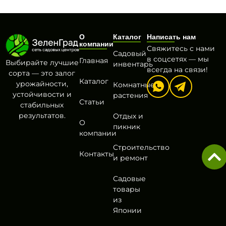
О
Каталог
Написать нам
компании
Свяжитесь с нами
Садовый
в соцсетях — мы
Главная
Выбирайте лучшие
инвентарь
всегда на связи!
сорта — это залог
Каталог
урожайности,
Комнатные
устойчивости и
растения
Статьи
стабильных
результатов.
Отдых и
О
пикник
компании
Строительство
Контакты
и ремонт
Садовые
товары
из
Японии