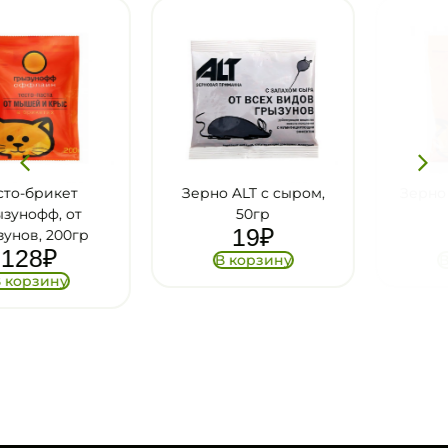
Зерно ALT с сыром,
Зерно ГРЫЗУНОФФ,
50гр
200гр
19
₽
68
₽
В корзину
В корзину