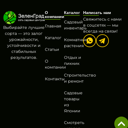
О
Каталог
Написать нам
компании
Свяжитесь с нами
Садовый
в соцсетях — мы
Главная
Выбирайте лучшие
инвентарь
всегда на связи!
сорта — это залог
Каталог
урожайности,
Комнатные
устойчивости и
растения
Статьи
стабильных
результатов.
Отдых и
О
пикник
компании
Строительство
Контакты
и ремонт
Садовые
товары
из
Японии
Смотреть