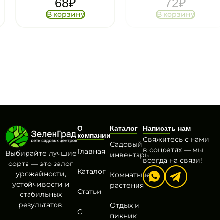
68
₽
72
₽
В корзину
В корзину
О
Каталог
Написать нам
компании
Свяжитесь с нами
Садовый
в соцсетях — мы
Главная
Выбирайте лучшие
инвентарь
всегда на связи!
сорта — это залог
Каталог
урожайности,
Комнатные
устойчивости и
растения
Статьи
стабильных
результатов.
Отдых и
О
пикник