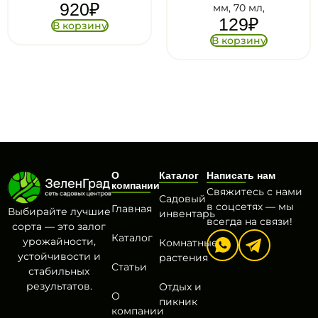
8
₽
мм, 70 мл,
129
₽
В корзину
В корзину
О
Каталог
Написать нам
компании
Свяжитесь с нами
Садовый
в соцсетях — мы
Главная
Выбирайте лучшие
инвентарь
всегда на связи!
сорта — это залог
Каталог
урожайности,
Комнатные
устойчивости и
растения
Статьи
стабильных
результатов.
Отдых и
О
пикник
компании