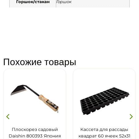
Горшок/стакан
Горшок
Похожие товары
овый
Кассета для рассады
Кассета для рас
Япония
квадрат 60 ячеек 52х31
ячейка 750 мл 