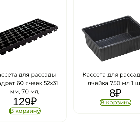
ассета для рассады 1
Горшок ДУО кругл
ячейка 750 мл 1 шт
9х6.8 см, 0.3 л, терр
8
₽
уп. 10 шт
139
₽
В корзину
В корзину