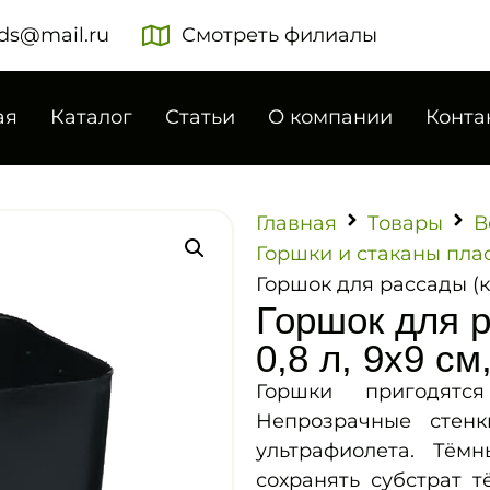
ds@mail.ru
Смотреть филиалы
ая
Каталог
Статьи
О компании
Конта
Главная
Товары
В
Горшки и стаканы плас
Горшок для рассады (кв
Горшок для р
0,8 л, 9х9 см
Горшки пригодятс
Непрозрачные стен
ультрафиолета. Тём
сохранять субстрат 