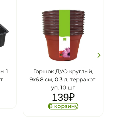
ый,
Горшок ДУО круглый,
акот,
9х6.8 см, 0.3 л,
разноцветный
10
₽
В корзину