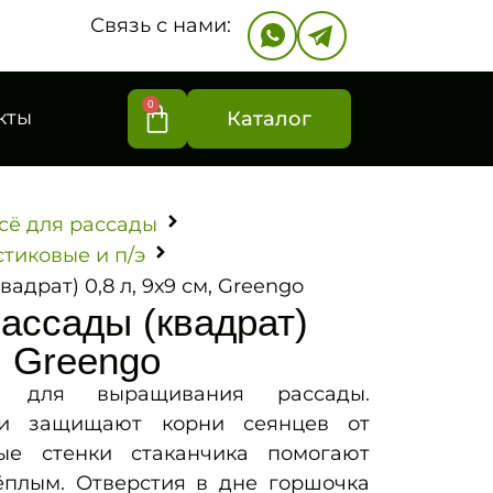
Связь с нами:
0
кты
Каталог
сё для рассады
тиковые и п/э
адрат) 0,8 л, 9х9 см, Greengo
ассады (квадрат)
, Greengo
я для выращивания рассады.
ки защищают корни сеянцев от
ные стенки стаканчика помогают
тёплым. Отверстия в дне горшочка