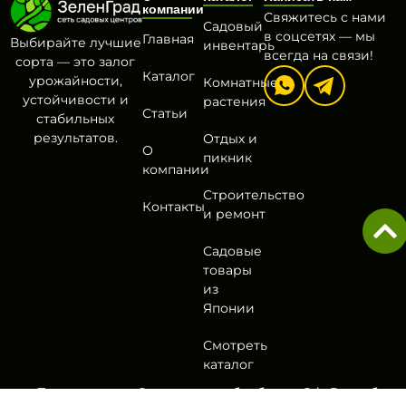
компании
Свяжитесь с нами
Садовый
в соцсетях — мы
Главная
Выбирайте лучшие
инвентарь
всегда на связи!
сорта — это залог
Каталог
урожайности,
Комнатные
устойчивости и
растения
Статьи
стабильных
результатов.
Отдых и
О
пикник
компании
Строительство
Контакты
и ремонт
Садовые
товары
из
Японии
Смотреть
каталог
Политика
Согласие на обработку
Оферта
Разработа