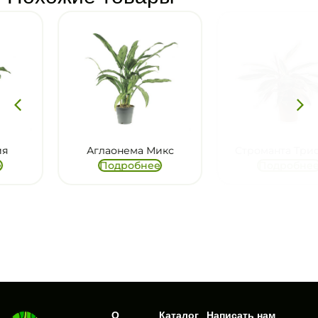
Аглаонема Микс
Строманта Триостар
Подробнее
Подробнее
О
Каталог
Написать нам