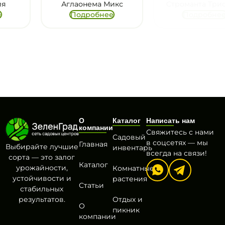
Аглаонема Микс
Строманта Триостар
Подробнее
Подробнее
О
Каталог
Написать нам
компании
Свяжитесь с нами
Садовый
в соцсетях — мы
Главная
Выбирайте лучшие
инвентарь
всегда на связи!
сорта — это залог
Каталог
урожайности,
Комнатные
устойчивости и
растения
Статьи
стабильных
результатов.
Отдых и
О
пикник
компании