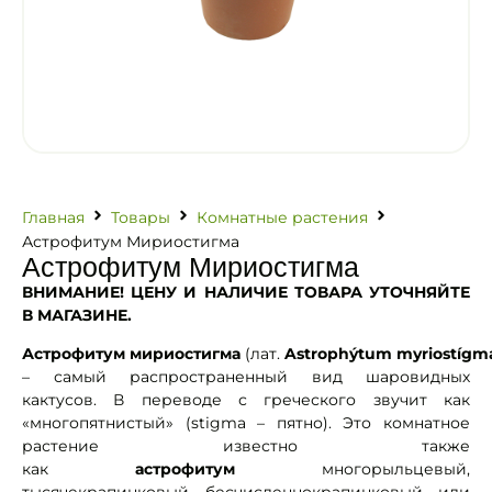
Главная
Товары
Комнатные растения
Астрофитум Мириостигма
Астрофитум Мириостигма
ВНИМАНИЕ! ЦЕНУ И НАЛИЧИЕ ТОВАРА УТОЧНЯЙТЕ
В МАГАЗИНЕ.
Астрофитум
мириостигма
(лат.
Astrophýtum
myriostígm
– самый распространенный вид шаровидных
кактусов. В переводе с греческого звучит как
«многопятнистый» (stigma – пятно). Это комнатное
растение известно также
как
астрофитум
многорыльцевый,