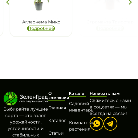
Аглаонема Микс
Строманта Триостар
Подробнее
Подробнее
О
Каталог
Написать нам
компании
Свяжитесь с нами
Садовый
в соцсетях — мы
Главная
Выбирайте лучшие
инвентарь
всегда на связи!
сорта — это залог
Каталог
урожайности,
Комнатные
устойчивости и
растения
Статьи
стабильных