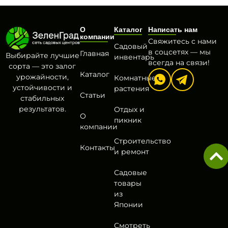
О
Каталог
Написать нам
компании
Свяжитесь с нами
Садовый
в соцсетях — мы
Главная
Выбирайте лучшие
инвентарь
всегда на связи!
сорта — это залог
Каталог
урожайности,
Комнатные
устойчивости и
растения
Статьи
стабильных
результатов.
Отдых и
О
пикник
компании
Строительство
Контакты
и ремонт
Садовые
товары
из
Японии
Смотреть