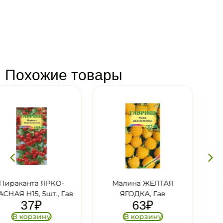
Похожие товары
Малина ЖЕЛТАЯ
Лимонник китайски
ав
ЯГОДКА, Гав
ВОСТОРГ, 0.2г, Гав
63
₽
31
₽
В корзину
В корзину