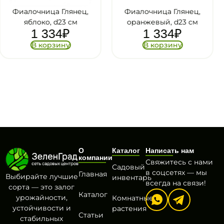
,
Фиалочница Глянец,
Набор мини кашпо 
оранжевый, d23 см
3х, Совушки (мята
1 334
₽
1 247
₽
В корзину
В корзину
О
Каталог
Написать нам
компании
Свяжитесь с нами
Садовый
в соцсетях — мы
Главная
Выбирайте лучшие
инвентарь
всегда на связи!
сорта — это залог
Каталог
урожайности,
Комнатные
устойчивости и
растения
Статьи
стабильных