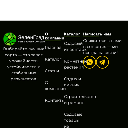
О
Каталог
Написать нам
компании
Свяжитесь с нами
Садовый
в соцсетях — мы
Главная
Выбирайте лучшие
инвентарь
всегда на связи!
сорта — это залог
Каталог
урожайности,
Комнатные
устойчивости и
растения
Статьи
стабильных
результатов.
Отдых и
О
пикник
компании
Строительство
Контакты
и ремонт
Садовые
товары
из