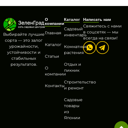
О
Каталог
Написать нам
компании
Свяжитесь с нами
Садовый
в соцсетях — мы
Главная
Выбирайте лучшие
инвентарь
всегда на связи!
сорта — это залог
Каталог
урожайности,
Комнатные
устойчивости и
растения
Статьи
стабильных
результатов.
Отдых и
О
пикник
компании
Строительство
Контакты
и ремонт
Садовые
товары
из
Японии