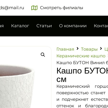
ds@mail.ru
Смотреть филиалы
ая
Каталог
Статьи
О компании
Конта
Главная
Товары
Ц
Керамические кашпо
Кашпо БУТОН Винил б
Кашпо БУТОН
см
Керамический горш
поверхностью станет
и подчеркнет естест
оттенок и благоро