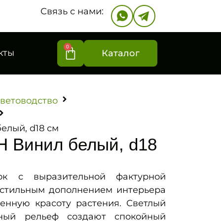
Связь с нами:
0
кты
Каталог
ветоводство
елый, d18 см
 Винил белый, d18
ок с выразительной фактурной
 стильным дополнением интерьера
венную красоту растения. Светлый
дный рельеф создают спокойный