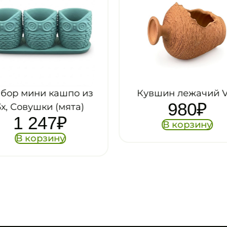
бор мини кашпо из
Кувшин лежачий V
980
₽
3х, Совушки (мята)
1 247
₽
В корзину
В корзину