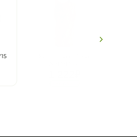
15
Кашпо-ваза Сова,
26*10*10 см
1 222
₽
В корзину