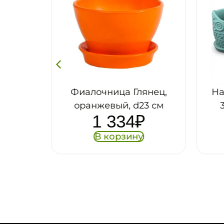
янец,
Фиалочница Глянец,
На
см
оранжевый, d23 см
1 334
₽
В корзину