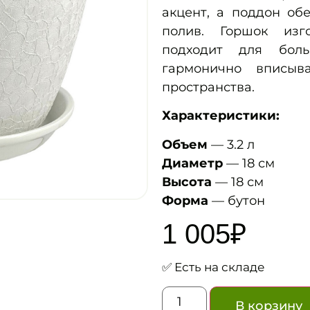
акцент, а поддон об
полив. Горшок изг
подходит для боль
гармонично вписы
пространства.
Характеристики:
Объем
— 3.2 л
Диаметр
— 18 см
Высота
— 18 см
Форма
— бутон
1 005
₽
✅ Есть на складе
В корзину