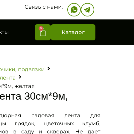
Связь с нами:
0
кты
Каталог
рчики, подвязки
лента
*9м, желтая
ента 30см*9м,
ордюрная садовая лента для
цы грядок, цветочных клумб,
мов в саду и скверах. Не дает