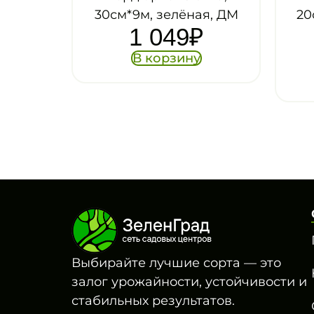
*9м, зелёная, ДМ
20см*9м, коричневый,
1 049
₽
ДМ
972
₽
В корзину
В корзину
Выбирайте лучшие сорта — это
залог урожайности, устойчивости и
стабильных результатов.