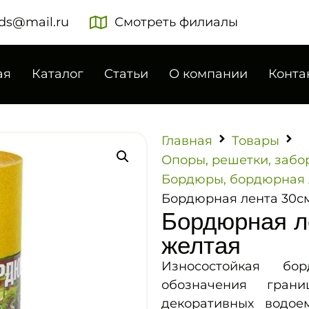
ds@mail.ru
Смотреть филиалы
ая
Каталог
Статьи
О компании
Конта
Главная
Товары
Опоры, решетки, забо
Бордюры, бордюрная 
Бордюрная лента 30см
Бордюрная л
желтая
Износостойкая б
обозначения грани
декоративных водое