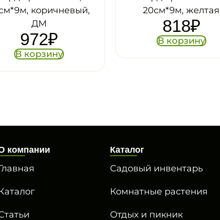
20см*9м, желтая
15см*9
818
₽
В корзину
В
О компании
Каталог
Главная
Садовый инвентарь
Каталог
Комнатные растения
Статьи
Отдых и пикник