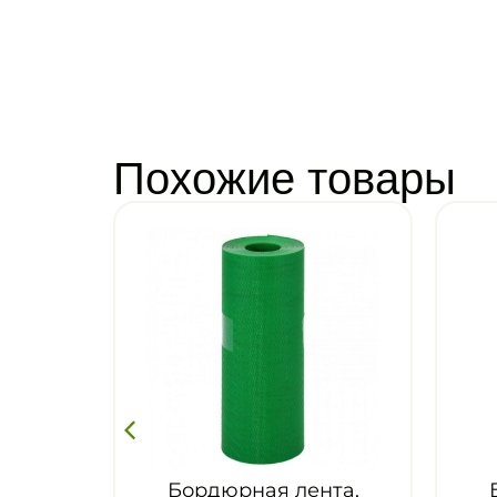
Похожие товары
дюрная лента,
Бордюрная лента,