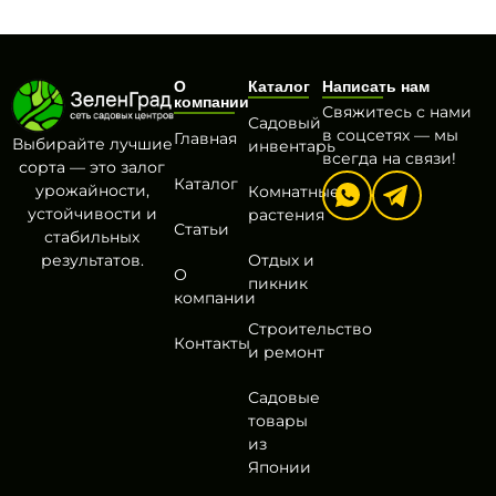
О
Каталог
Написать нам
компании
Свяжитесь с нами
Садовый
в соцсетях — мы
Главная
Выбирайте лучшие
инвентарь
всегда на связи!
сорта — это залог
Каталог
урожайности,
Комнатные
устойчивости и
растения
Статьи
стабильных
результатов.
Отдых и
О
пикник
компании
Строительство
Контакты
и ремонт
Садовые
товары
из
Японии