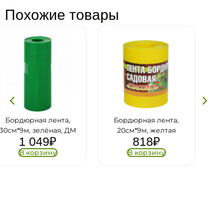
Похожие товары
Бордюрная лента,
Бордюрная лента,
20см*9м, желтая
15см*9м, коричневый
818
₽
ДМ
689
₽
В корзину
В корзину