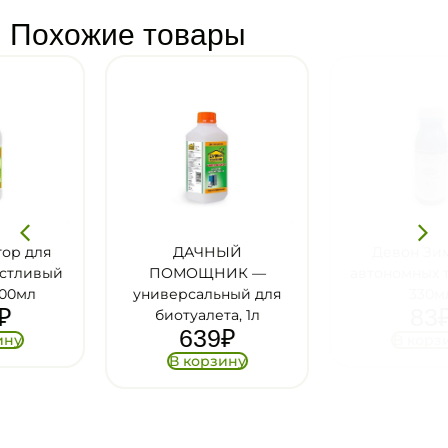
Похожие товары
ДАЧНЫЙ
Девон Зима для
ПОМОЩНИК —
автономных туалетов,
универсальный для
330мл
83
₽
биотуалета, 1л
639
₽
В корзину
В корзину