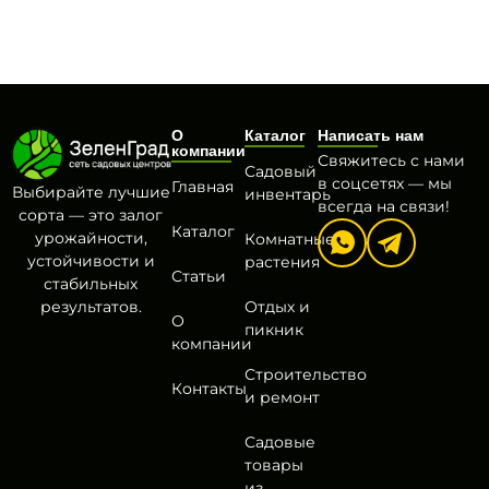
О
Каталог
Написать нам
компании
Свяжитесь с нами
Садовый
в соцсетях — мы
Главная
Выбирайте лучшие
инвентарь
всегда на связи!
сорта — это залог
Каталог
урожайности,
Комнатные
устойчивости и
растения
Статьи
стабильных
результатов.
Отдых и
О
пикник
компании
Строительство
Контакты
и ремонт
Садовые
товары
из