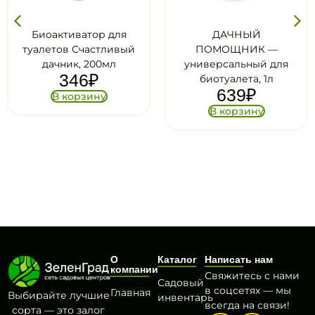
р для
ДАЧНЫЙ
Девон Зима
тливый
ПОМОЩНИК —
автономных ту
0мл
универсальный для
330мл
83
₽
биотуалета, 1л
639
₽
ну
В корзи
В корзину
О
Каталог
Написать нам
компании
Свяжитесь с нами
Садовый
в соцсетях — мы
Главная
Выбирайте лучшие
инвентарь
всегда на связи!
сорта — это залог