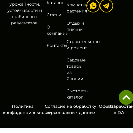
Каталог
урожайности,
Комнатные
устойчивости и
растения
Статьи
стабильных
результатов.
Отдых и
О
пикник
компании
Строительство
Контакты
и ремонт
Садовые
товары
из
Японии
Смотреть
каталог
Политика
Согласие на обработку
Оферта
Разработа
конфиденциальности
персональных данных
в
DA