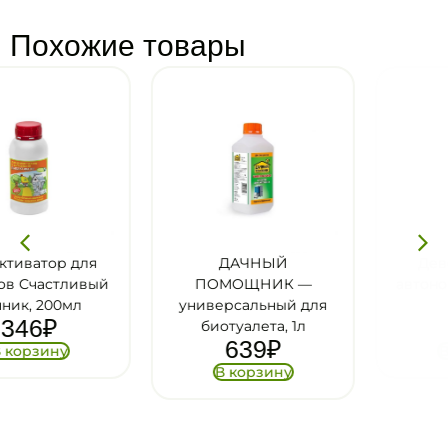
Похожие товары
ДАЧНЫЙ
Девон Зима для
ПОМОЩНИК —
автономных туалетов,
универсальный для
330мл
83
₽
биотуалета, 1л
639
₽
В корзину
В корзину