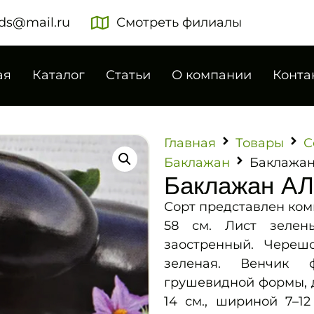
ds@mail.ru
Смотреть филиалы
ая
Каталог
Статьи
О компании
Конта
Главная
Товары
С
Баклажан
Баклажан
Баклажан АЛ
Сорт представлен ком
58 см. Лист зелены
заостренный. Череш
зеленая. Венчик ф
грушевидной формы, д
14 см., шириной 7–12