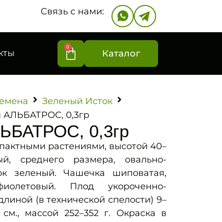
Связь с нами:
0
кты
Каталог
емена
Зеленый Исток
 АЛЬБАТРОС, 0,3гр
ЬБАТРОС, 0,3гр
пактными растениями, высотой 40–
й, среднего размера, овально-
ок зеленый. Чашечка шиповатая,
иолетовый. Плод укороченно-
линой (в технической спелости) 9–
 см., массой 252–352 г. Окраска в