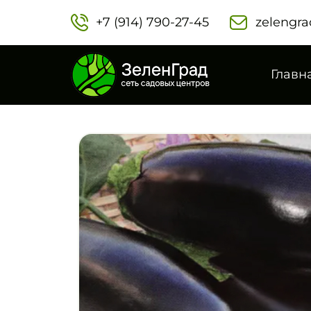
+7 (914) 790-27-45‬
zelengra
Главн