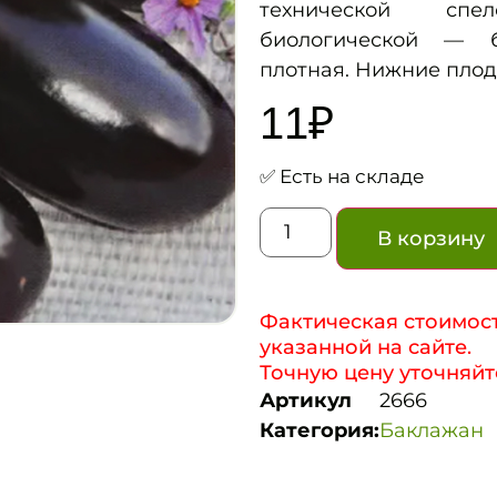
технической спе
биологической — б
плотная. Нижние плод
11
₽
✅ Есть на складе
В корзину
Фактическая стоимост
указанной на сайте.
Точную цену уточняйт
Артикул
2666
Категория:
Баклажан