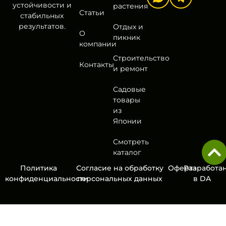
устойчивости и
растения
Статьи
стабильных
результатов.
Отдых и
О
пикник
компании
Строительство
Контакты
и ремонт
Садовые
товары
из
Японии
Смотреть
каталог
Политика
Согласие на обработку
Оферта
Разработа
конфиденциальности
персональных данных
в
DA