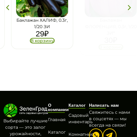
Баклажан ХАЛИФ, 0.3г,
Баклажан
1/20 ЗИ
ФЛОРЕНЦИЯ, 0.3г, 1/20
29
₽
ЗИ*
30
₽
В корзину
В корзину
О
Каталог
Написать нам
компании
Свяжитесь с нами
Садовый
в соцсетях — мы
Главная
Выбирайте лучшие
инвентарь
всегда на связи!
сорта — это залог
Каталог
урожайности,
Комнатные