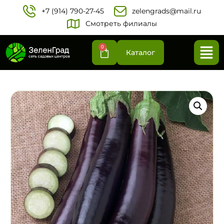
+7 (914) 790-27-45‬
zelengrads@mail.ru
Смотреть филиалы
0
Каталог