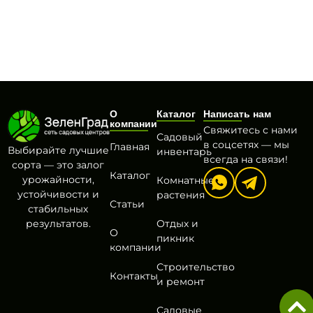
О
Каталог
Написать нам
компании
Свяжитесь с нами
Садовый
в соцсетях — мы
Главная
Выбирайте лучшие
инвентарь
всегда на связи!
сорта — это залог
Каталог
урожайности,
Комнатные
устойчивости и
растения
Статьи
стабильных
результатов.
Отдых и
О
пикник
компании
Строительство
Контакты
и ремонт
Садовые