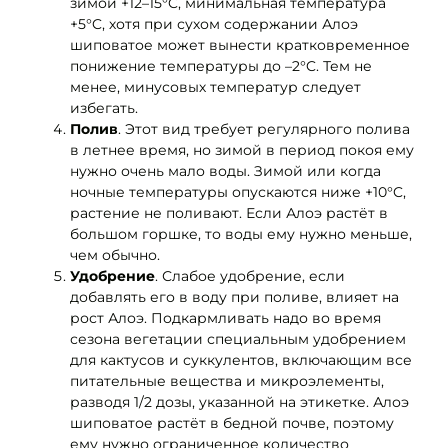
зимой +12–15°C, минимальная температура
+5°C, хотя при сухом содержании Алоэ
шиповатое может вынести кратковременное
понижение температуры до –2°C. Тем не
менее, минусовых температур следует
избегать.
Полив
. Этот вид требует регулярного полива
в летнее время, но зимой в период покоя ему
нужно очень мало воды. Зимой или когда
ночные температуры опускаются ниже +10°C,
растение не поливают. Если Алоэ растёт в
большом горшке, то воды ему нужно меньше,
чем обычно.
Удобрение
. Слабое удобрение, если
добавлять его в воду при поливе, влияет на
рост Алоэ. Подкармливать надо во время
сезона вегетации специальным удобрением
для кактусов и суккулентов, включающим все
питательные вещества и микроэлементы,
разводя 1/2 дозы, указанной на этикетке. Алоэ
шиповатое растёт в бедной почве, поэтому
ему нужно ограниченное количество