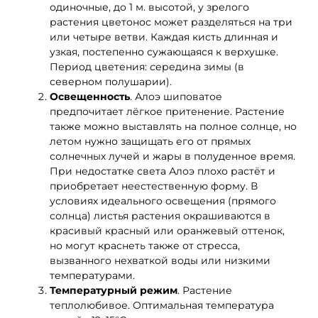
одиночные, до 1 м. высотой, у зрелого
растения цветонос может разделяться на три
или четыре ветви. Каждая кисть длинная и
узкая, постепенно сужающаяся к верхушке.
Период цветения:
с
ередина зимы (в
северном полушарии).
Освещенность
. Алоэ шиповатое
предпочитает лёгкое притенение. Растение
также можно выставлять на полное солнце, но
летом нужно защищать его от прямых
солнечных лучей и жары в полуденное время.
При недостатке света Алоэ плохо растёт и
приобретает неестественную форму. В
условиях идеального освещения (прямого
солнца) листья растения окрашиваются в
красивый красный или оранжевый оттенок,
но могут краснеть также от стресса,
вызванного нехваткой воды или низкими
температурами.
Температурный режим
. Растение
теплолюбивое. Оптимальная температура