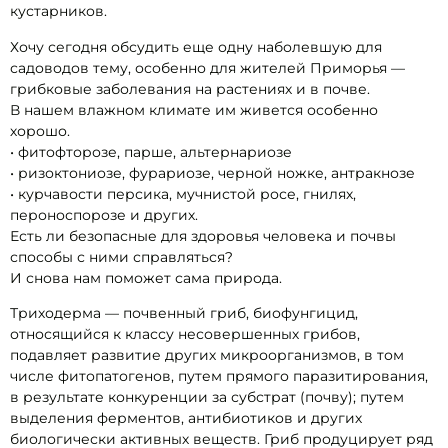
кустарников.
Хочу сегодня обсудить еще одну наболевшую для
садоводов тему, особенно для жителей Приморья —
грибковые заболевания на растениях и в почве.
В нашем влажном климате им живется особенно
хорошо.
• фитофторозе, парше, альтернариозе
• ризоктониозе, фурариозе, черной ножке, антракнозе
• курчавости персика, мучнистой росе, гнилях,
пероноспорозе и других.
Есть ли безопасные для здоровья человека и почвы
способы с ними справляться?
И снова нам поможет сама природа.
Триходерма — почвенный гриб, биофунгицид,
относящийся к классу несовершенных грибов,
подавляет развитие других микроорганизмов, в том
числе фитопатогенов, путем прямого паразитирования,
в результате конкуренции за субстрат (почву); путем
выделения ферментов, антибиотиков и других
биологически активных веществ. Гриб продуцирует ряд