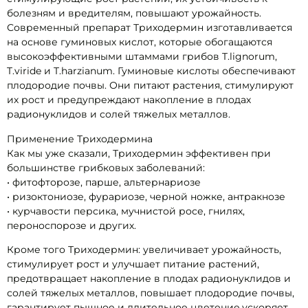
болезням и вредителям, повышают урожайность.
Современный препарат Триходермин изготавливается
на основе гуминовых кислот, которые обогащаются
высокоэффективными штаммами грибов T.lignorum,
T.viride и T.harzianum. Гуминовые кислоты обеспечивают
плодородие почвы. Они питают растения, стимулируют
их рост и предупреждают накопление в плодах
радионуклидов и солей тяжелых металлов.
Применение Триходермина
Как мы уже сказали, Триходермин эффективен при
большинстве грибковых заболеваний:
• фитофторозе, парше, альтернариозе
• ризоктониозе, фурариозе, черной ножке, антракнозе
• курчавости персика, мучнистой росе, гнилях,
пероноспорозе и других.
Кроме того Триходермин: увеличивает урожайность,
стимулирует рост и улучшает питание растений,
предотвращает накопление в плодах радионуклидов и
солей тяжелых металлов, повышает плодородие почвы,
гарантирует пышное и длительное цветение,ускоряет