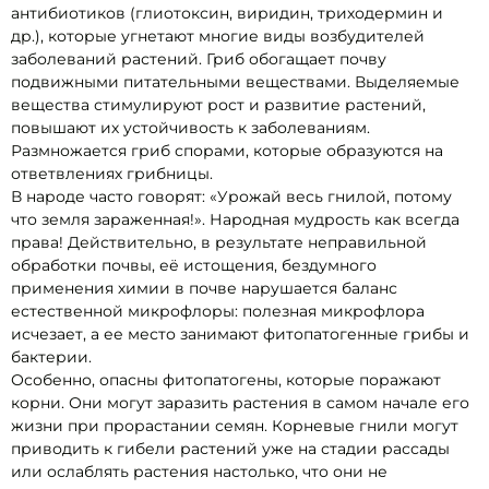
антибиотиков (глиотоксин, виридин, триходермин и
др.), которые угнетают многие виды возбудителей
заболеваний растений. Гриб обогащает почву
подвижными питательными веществами. Выделяемые
вещества стимулируют рост и развитие растений,
повышают их устойчивость к заболеваниям.
Размножается гриб спорами, которые образуются на
ответвлениях грибницы.
В народе часто говорят: «Урожай весь гнилой, потому
что земля зараженная!». Народная мудрость как всегда
права! Действительно, в результате неправильной
обработки почвы, её истощения, бездумного
применения химии в почве нарушается баланс
естественной микрофлоры: полезная микрофлора
исчезает, а ее место занимают фитопатогенные грибы и
бактерии.
Особенно, опасны фитопатогены, которые поражают
корни. Они могут заразить растения в самом начале его
жизни при прорастании семян. Корневые гнили могут
приводить к гибели растений уже на стадии рассады
или ослаблять растения настолько, что они не