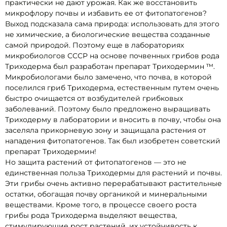
практически не дают урожая. Как же восстановить
микрофлору почвы и избавить ее от фитопатогенов?
Выход подсказала сама природа: использовать для этого
не химические, а биологические вещества созданные
самой природой. Поэтому еще в лабораториях
микробиологов СССР на основе почвенных грибов рода
Триходерма был разработан препарат Триходермин ™.
Микробиологами было замечено, что почва, в которой
поселился гриб Триходерма, естественным путем очень
быстро очищается от возбудителей грибковых
заболеваний. Поэтому было предложено выращивать
Триходерму в лаборатории и вносить в почву, чтобы она
заселяла прикорневую зону и защищала растения от
нападения фитопатогенов. Так был изобретен советский
препарат Триходермин!
Но защита растений от фитопатогенов — это не
единственная польза Триходермы для растений и почвы.
Эти грибы очень активно перерабатывают растительные
остатки, обогащая почву органикой и минеральными
веществами. Кроме того, в процессе своего роста
грибы рода Триходерма выделяют вещества,
стимулирующие рост растений, их устойчивость к