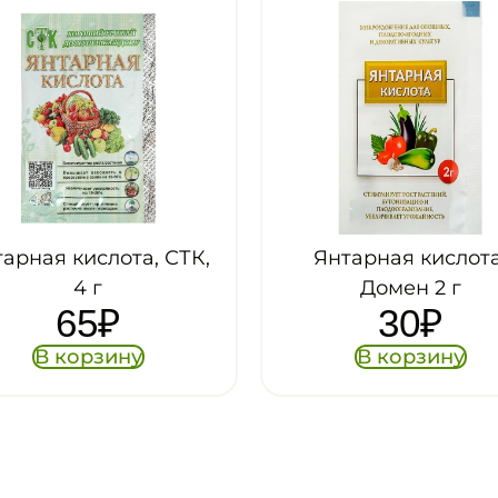
Янтарная кислота,
Янтарная кислот
Домен 2 г
Дейл, ВХ, 10
30
₽
47
₽
В корзину
В корзин