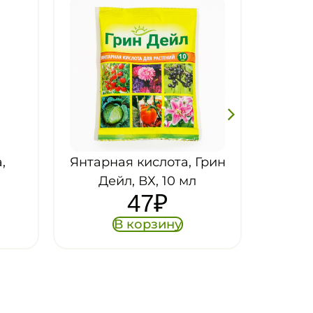
а, Грин
 мл
у