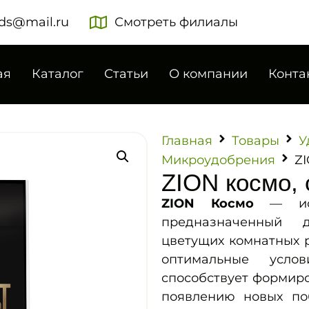
ds@mail.ru
Смотреть филиалы
ая
Каталог
Статьи
О компании
Конта
Главная
Товары
У
Микроудобрения
ZI
ZION космо, 
ZION Космо
— иони
предназначенный д
цветущих комнатных 
оптимальные усло
способствует формир
появлению новых поб