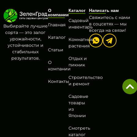
О
Каталог
Написать нам
компании
Свяжитесь с нами
Садовый
в соцсетях — мы
Главная
Выбирайте лучшие
инвентарь
всегда на связи!
сорта — это залог
Каталог
урожайности,
Комнатные
устойчивости и
растения
Статьи
стабильных
результатов.
Отдых и
О
пикник
компании
Строительство
Контакты
и ремонт
Садовые
товары
из
Японии
Смотреть
каталог