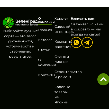
О
Каталог
Написать нам
компании
Свяжитесь с нами
Садовый
в соцсетях — мы
Главная
Выбирайте лучшие
инвентарь
всегда на связи!
сорта — это залог
Каталог
урожайности,
Комнатные
устойчивости и
растения
Статьи
стабильных
результатов.
Отдых и
О
пикник
компании
Строительство
Контакты
и ремонт
Садовые
товары
из
Японии