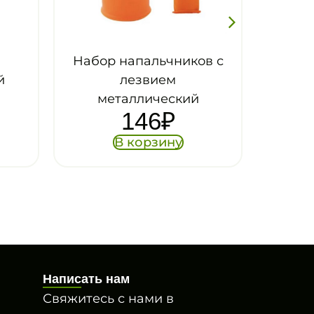
ов с
Комбайн ягодный с
задвижкой, металл
2 134
₽
й
В корзину
Написать нам
Свяжитесь с нами в