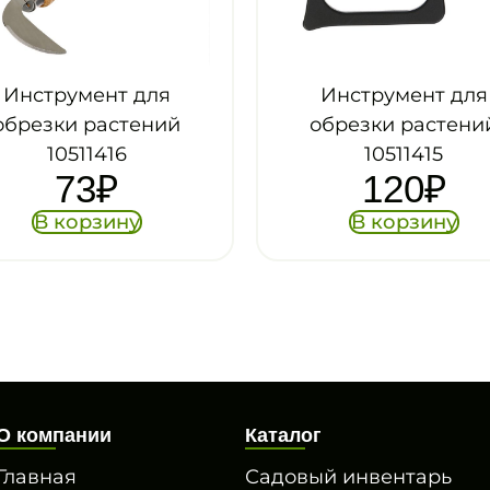
Инструмент для
Набор напальчник
обрезки растений
лезвием
10511415
металлически
120
₽
146
₽
В корзину
В корзину
О компании
Каталог
Главная
Садовый инвентарь