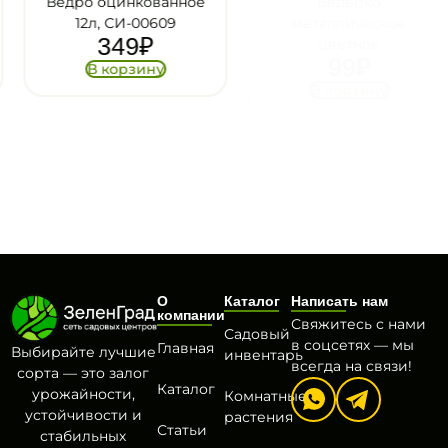
Ведро оцинкованное
Ведерко
12л, СИ-00609
металлическое
349
₽
цветное
99
₽
В корзину
В корзину
О
Каталог
Написать нам
компании
Свяжитесь с нами
Садовый
в соцсетях — мы
Главная
Выбирайте лучшие
инвентарь
всегда на связи!
сорта — это залог
Каталог
урожайности,
Комнатные
устойчивости и
растения
Статьи
стабильных