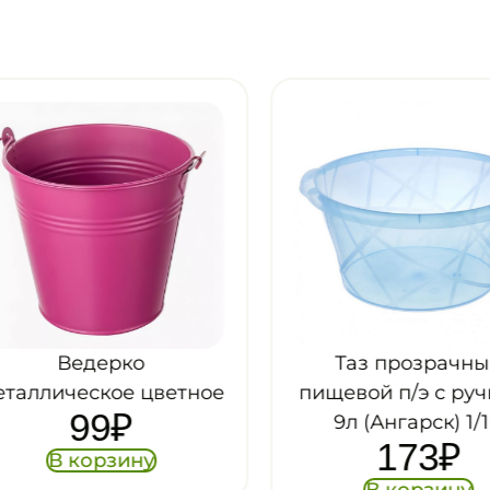
Ведерко
Таз прозрачный
аллическое цветное
пищевой п/э с ручк
99
₽
9л (Ангарск) 1/10
173
₽
В корзину
В корзину