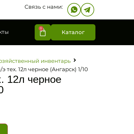
Связь с нами:
0
кты
Каталог
озяйственный инвентарь
э тех. 12л черное (Ангарск) 1/10
х. 12л черное
0