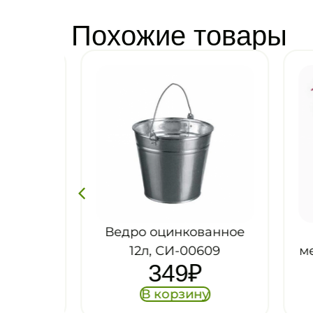
Похожие товары
анное
Ведро оцинкованное
12л, СИ-00609
мет
349
₽
В корзину