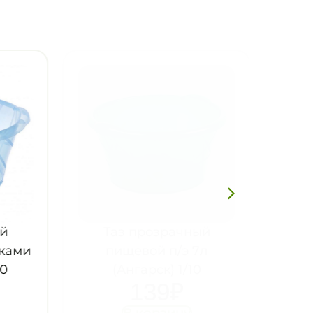
Таз прозрачный
ами
пищевой п/э 7л
(Ангарск) 1/10
139
₽
В корзину