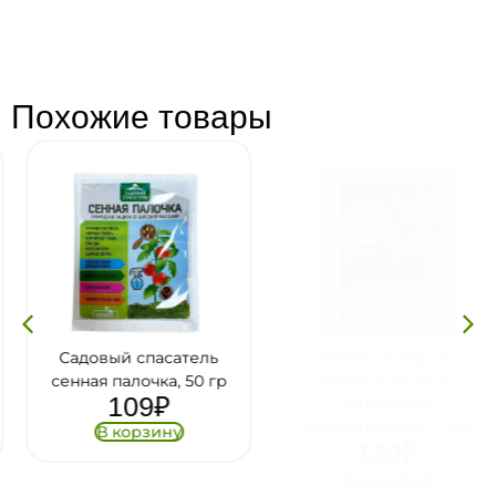
Похожие товары
Садовый спасатель
СКОР, от парши,
сенная палочка, 50 гр
мучнистой росы,
109
₽
фитофтора,
альтернариоза, 2 мл
В корзину
139
₽
В корзину