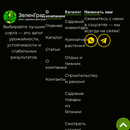
О
Каталог
Написать нам
компании
Свяжитесь с нами
Садовый
в соцсетях — мы
Главная
Выбирайте лучшие
инвентарь
всегда на связи!
сорта — это залог
Каталог
урожайности,
Комнатные
устойчивости и
растения
Статьи
стабильных
результатов.
Отдых и
О
пикник
компании
Строительство
Контакты
и ремонт
Садовые
товары
из
Японии
Смотреть
каталог