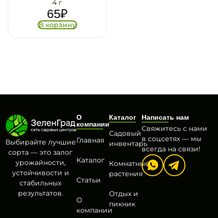
4 г
Домен 2 г
65
₽
30
₽
В корзину
В корзину
О
Каталог
Написать нам
компании
Свяжитесь с нами
Садовый
в соцсетях — мы
Главная
Выбирайте лучшие
инвентарь
всегда на связи!
сорта — это залог
Каталог
урожайности,
Комнатные
устойчивости и
растения
Статьи
стабильных
результатов.
Отдых и
О
пикник
компании