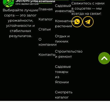
компании
Свяжитесь с нами
Садовый
в соцсетях — мы
Главная
Выбирайте лучшие
инвентарь
всегда на связи!
сорта — это залог
Каталог
урожайности,
Комнатные
устойчивости и
растения
Статьи
стабильных
результатов.
Отдых и
О
пикник
компании
Строительство
Контакты
и ремонт
Садовые
товары
из
Японии
Смотреть
каталог
Политика
Согласие на обработку
Оферта
Разработа
конфиденциальности
персональных данных
в
DA