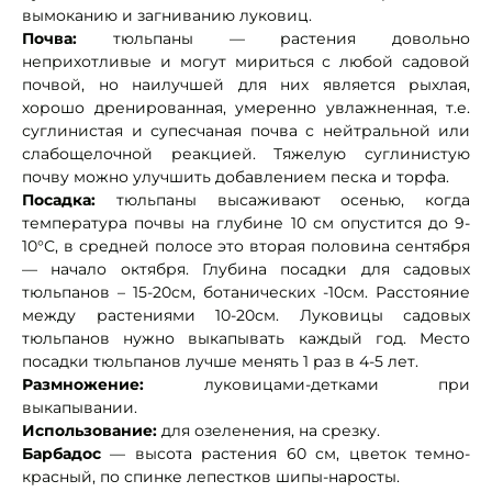
вымоканию и загниванию луковиц.
Почва:
тюльпаны — растения довольно
неприхотливые и могут мириться с любой садовой
почвой, но наилучшей для них является рыхлая,
хорошо дренированная, умеренно увлажненная, т.е.
суглинистая и супесчаная почва с нейтральной или
слабощелочной реакцией. Тяжелую суглинистую
почву можно улучшить добавлением песка и торфа.
Посадка:
тюльпаны высаживают осенью, когда
температура почвы на глубине 10 см опустится до 9-
10°С, в средней полосе это вторая половина сентября
— начало октября. Глубина посадки для садовых
тюльпанов – 15-20см, ботанических -10см. Расстояние
между растениями 10-20см. Луковицы садовых
тюльпанов нужно выкапывать каждый год. Место
посадки тюльпанов лучше менять 1 раз в 4-5 лет.
Размножение:
луковицами-детками при
выкапывании.
Использование:
для озеленения, на срезку.
Барбадос
— высота растения 60 см, цветок темно-
красный, по спинке лепестков шипы-наросты.