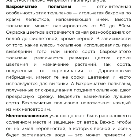
же относительно неприхотливы в культуре.
Бахромчатые тюльпаны
— отличительная
особенность этих тюльпанов — игольчатая бахрома по
краям лепестков, напоминающая иней. Высота
тюльпанов может варьироваться от 50 до 80см.
Окраска цветков встречается самая разнообразная: от
белой до фиолетовой, кроме черной. В зависимости
от того, какие классы тюльпанов использовались при
выведении того или иного сорта бахромчатого
тюльпана, различаются размеры цветка, сроки
цветения и назначение растений. Так, сорта,
полученные от скрещивания с Дарвиновыми
гибридами, имеют те же сроки цветения и часто
используются для выгонки. А Бахромчатые тюльпаны,
полученные от скрещивания поздних тюльпанов, дают
прекрасную срезку. Выделить какие-либо лучшие
сорта Бахромчатых тюльпанов невозможно: каждый
из них неповторим.
Местоположение:
участок должен быть расположен в
солнечном месте и защищен от ветра. Важно, чтобы
он не имел неровностей, в которых весной и осень
будет застаиваться вода — это может привести к