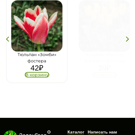
Тюльпан «Зомби»
Тюльпан «Йеллоу
фостера
Эмпресс» фостера
42
₽
39
₽
В корзину
В корзину
О
Каталог
Написать нам