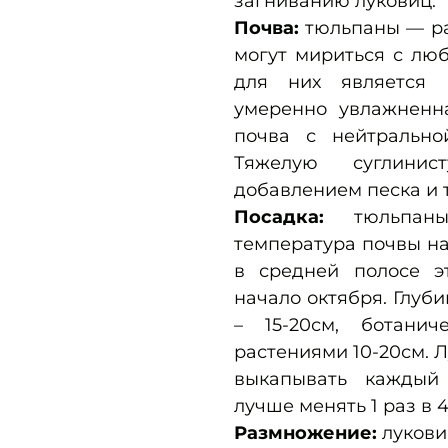
загниванию луковиц.
Почва:
тюльпаны — ра
могут мириться с лю
для них является 
умеренно увлажненна
почва с нейтрально
Тяжелую суглини
добавлением песка и 
Посадка:
тюльпан
температура почвы на 
в средней полосе э
начало октября. Глуб
– 15-20см, ботанич
растениями 10-20см. 
выкапывать каждый
лучше менять 1 раз в 4
Размножение:
лукови