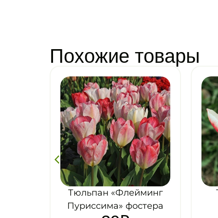
Похожие товары
минг
Тюльпан «Зомби»
стера
фостера