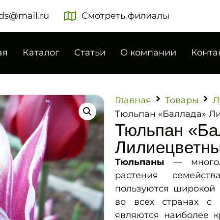
ds@mail.ru
Смотреть филиалы
ая
Каталог
Статьи
О компании
Конта
Главная
Товары
Л
Тюльпан «Баллада» Л
Тюльпан «Ба
Лилиецветн
Тюльпаны
— многоле
растения семейст
пользуются широкой 
во всех странах с
являются наиболее к