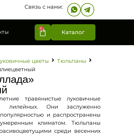
Связь с нами:
0
кты
Каталог
уковичные цветы
Тюльпаны
илиецветный
ллада»
ый
тние травянистые луковичные
ва лилейных. Они заслуженно
популярностью и распространены
 умеренным климатом. Тюльпаны
расивоцветущими среди весенних