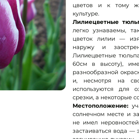
цветов и к тому ж
культуре.
Лилиецветные тюл
легко узнаваемы, т
цветок лилии — из
наружу и заостре
Лилиецветные тюльпа
60см в высоту), им
разнообразной окраск
и, несмотря на св
используются для о
срезки, а некоторые с
Местоположение:
уч
солнечном месте и з
не имел неровностей
застаиваться вода — 