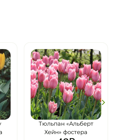
т
Тюльпан «Хэппи
Дженерейшн» триумф