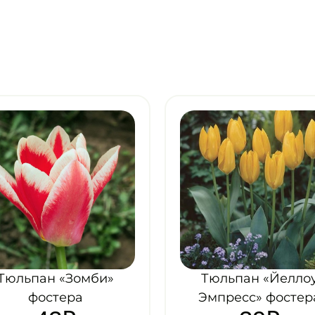
Тюльпан «Йеллоу
Тюльпан «Альбер
Эмпресс» фостера
Хейн» фостера