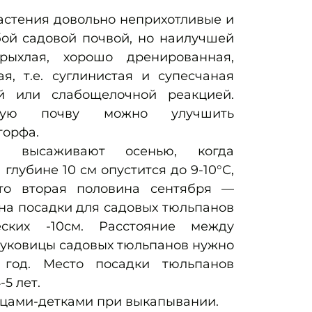
стения довольно неприхотливые и
бой садовой почвой, но наилучшей
рыхлая, хорошо дренированная,
я, т.е. суглинистая и супесчаная
й или слабощелочной реакцией.
стую почву можно улучшить
торфа.
ы высаживают осенью, когда
глубине 10 см опустится до 9-10°С,
то вторая половина сентября —
ина посадки для садовых тюльпанов
еских -10см. Расстояние между
Луковицы садовых тюльпанов нужно
 год. Место посадки тюльпанов
-5 лет.
цами-детками при выкапывании.