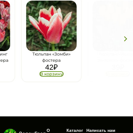
Тюльпан «Зомби»
Тюльпан «Йеллоу
фостера
Эмпресс» фостера
42
₽
39
₽
В корзину
В корзину
О
Каталог
Написать нам