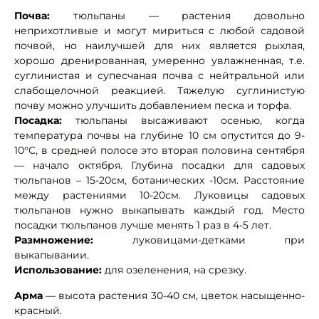
Почва:
тюльпаны — растения довольно
неприхотливые и могут мириться с любой садовой
почвой, но наилучшей для них является рыхлая,
хорошо дренированная, умеренно увлажненная, т.е.
суглинистая и супесчаная почва с нейтральной или
слабощелочной реакцией. Тяжелую суглинистую
почву можно улучшить добавлением песка и торфа.
Посадка:
тюльпаны высаживают осенью, когда
температура почвы на глубине 10 см опустится до 9-
10°С, в средней полосе это вторая половина сентября
— начало октября. Глубина посадки для садовых
тюльпанов – 15-20см, ботанических -10см. Расстояние
между растениями 10-20см. Луковицы садовых
тюльпанов нужно выкапывать каждый год. Место
посадки тюльпанов лучше менять 1 раз в 4-5 лет.
Размножение:
луковицами-детками при
выкапывании.
Использование:
для озеленения, на срезку.
Арма
— высота растения 30-40 см, цветок насыщенно-
красный.