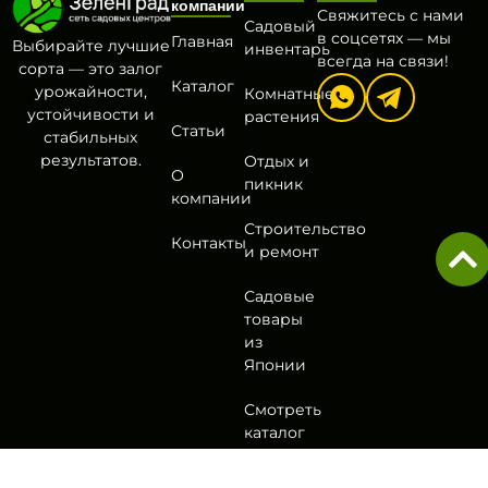
компании
Свяжитесь с нами
Садовый
в соцсетях — мы
Главная
Выбирайте лучшие
инвентарь
всегда на связи!
сорта — это залог
Каталог
урожайности,
Комнатные
устойчивости и
растения
Статьи
стабильных
результатов.
Отдых и
О
пикник
компании
Строительство
Контакты
и ремонт
Садовые
товары
из
Японии
Смотреть
каталог
Политика
Согласие на обработку
Оферта
Разработа