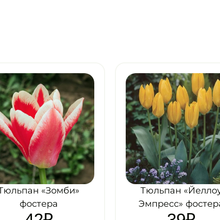
Тюльпан «Йеллоу
Тюльпан «Альбер
Эмпресс» фостера
Хейн» фостера
39
₽
42
₽