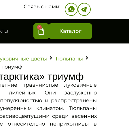
Связь с нами:
0
кты
Каталог
уковичные цветы
Тюльпаны
» триумф
тарктика» триумф
тние травянистые луковичные
ва лилейных. Они заслуженно
популярностью и распространены
 умеренным климатом. Тюльпаны
расивоцветущими среди весенних
е относительно неприхотливы в