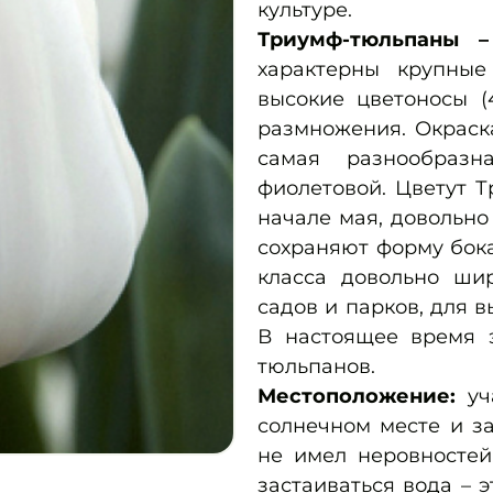
культуре.
Триумф-тюльпаны
характерны крупные
высокие цветоносы (
размножения. Окраска
самая разнообразн
фиолетовой. Цветут 
начале мая, довольн
сохраняют форму бок
класса довольно шир
садов и парков, для в
В настоящее время 
тюльпанов.
Местоположение:
уч
солнечном месте и з
не имел неровностей
застаиваться вода – 