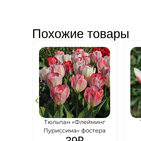
Похожие товары
минг
Тюльпан «Зомби»
стера
фостера
42
₽