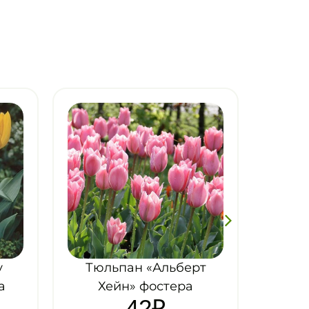
т
Тюльпан «Хэппи
Дженерейшн» триумф
42
₽