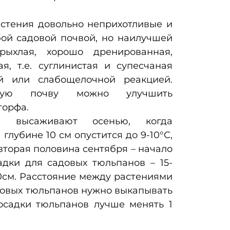
стения довольно неприхотливые и
бой садовой почвой, но наилучшей
рыхлая, хорошо дренированная,
я, т.е. суглинистая и супесчаная
й или слабощелочной реакцией.
стую почву можно улучшить
торфа.
ы высаживают осенью, когда
глубине 10 см опустится до 9-10°С,
вторая половина сентября – начало
адки для садовых тюльпанов – 15-
10см. Расстояние между растениями
довых тюльпанов нужно выкапывать
осадки тюльпанов лучше менять 1