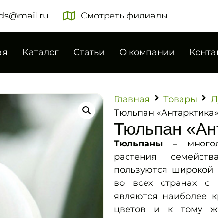
ds@mail.ru
Смотреть филиалы
ая
Каталог
Статьи
О компании
Конта
Главная
Товары
Л
Тюльпан «Антарктика
Тюльпан «Ан
Тюльпаны
– многоле
растения семейст
пользуются широкой 
во всех странах с
являются наиболее к
цветов и к тому ж