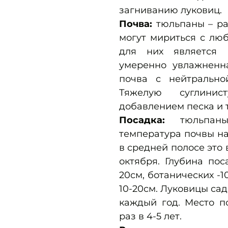
загниванию луковиц.
Почва:
тюльпаны – ра
могут мириться с лю
для них является 
умеренно увлажненна
почва с нейтрально
Тяжелую суглини
добавлением песка и 
Посадка:
тюльпан
температура почвы на 
в средней полосе это 
октября. Глубина пос
20см, ботанических -
10-20см. Луковицы са
каждый год. Место п
раз в 4-5 лет.