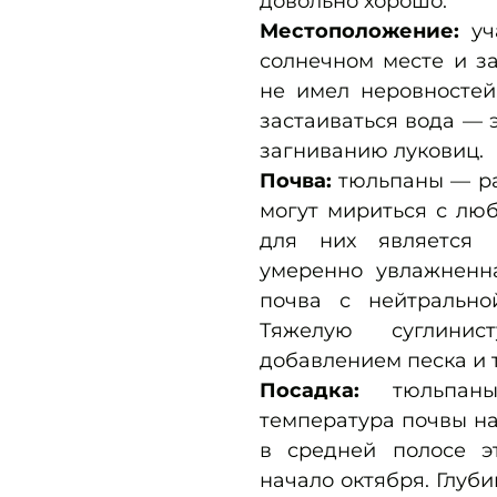
довольно хорошо.
Местоположение:
уч
солнечном месте и з
не имел неровностей
застаиваться вода — 
загниванию луковиц.
Почва:
тюльпаны — ра
могут мириться с лю
для них является 
умеренно увлажненна
почва с нейтрально
Тяжелую суглини
добавлением песка и 
Посадка:
тюльпан
температура почвы на 
в средней полосе э
начало октября. Глуб