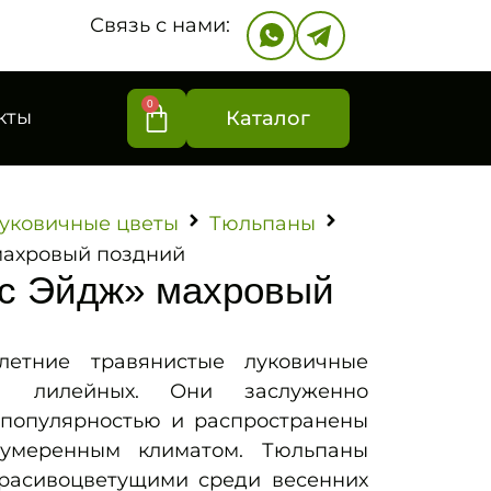
Связь с нами:
0
кты
Каталог
уковичные цветы
Тюльпаны
махровый поздний
с Эйдж» махровый
тние травянистые луковичные
ва лилейных. Они заслуженно
популярностью и распространены
 умеренным климатом. Тюльпаны
расивоцветущими среди весенних