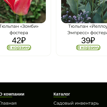
Тюльпан «Йеллоу
Тюльпан «Альбер
Эмпресс» фостера
Хейн» фостера
39
₽
42
₽
В корзину
В корзину
О компании
Каталог
Главная
Садовый инвентарь