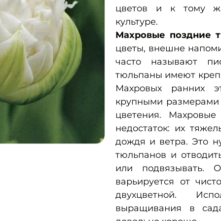
цветов и к тому ж
культуре.
Махровые поздние 
цветы, внешне напом
часто называют пи
тюльпаны имеют крепк
Махровых ранних э
крупными размерами 
цветения. Махровы
недостаток: их тяже
дождя и ветра. Это н
тюльпанов и отводит
или подвязывать. О
варьируется от чист
двухцветной. Ис
выращивания в сад