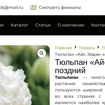
ds@mail.ru
Смотреть филиалы
ая
Каталог
Статьи
О компании
Конта
Главная
Товары
Л
Тюльпан «Айс Эйдж» 
Тюльпан «Ай
поздний
Тюльпаны
— многоле
растения семейст
пользуются широкой 
во всех странах с
являются наиболее к