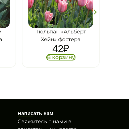
т
Тюльпан «Хэппи
Дженерейшн» триумф
42
₽
В корзину
Написать нам
Свяжитесь с нами в