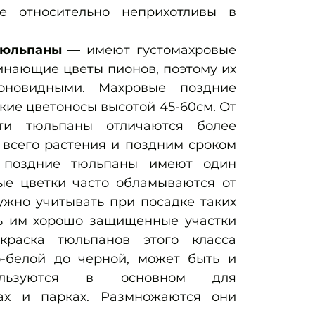
е относительно неприхотливы в
тюльпаны —
имеют густомахровые
инающие цветы пионов, поэтому их
оновидными. Махровые поздние
ие цветоносы высотой 45-60см. От
ти тюльпаны отличаются более
всего растения и поздним сроком
е поздние тюльпаны имеют один
лые цветки часто обламываются от
ужно учитывать при посадке таких
ь им хорошо защищенные участки
краска тюльпанов этого класса
о-белой до черной, может быть и
пользуются в основном для
ах и парках. Размножаются они