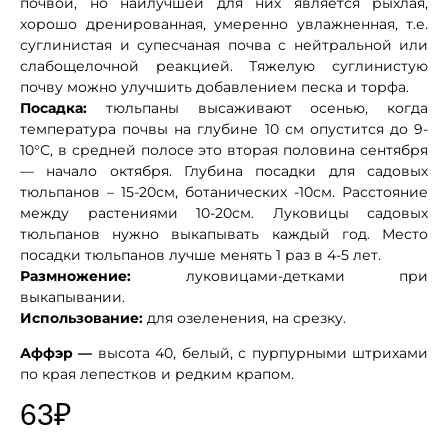
почвой, но наилучшей для них является рыхлая,
хорошо дренированная, умеренно увлажненная, т.е.
суглинистая и супесчаная почва с нейтральной или
слабощелочной реакцией. Тяжелую суглинистую
почву можно улучшить добавлением песка и торфа.
Посадка:
тюльпаны высаживают осенью, когда
температура почвы на глубине 10 см опустится до 9-
10°С, в средней полосе это вторая половина сентября
— начало октября. Глубина посадки для садовых
тюльпанов – 15-20см, ботанических -10см. Расстояние
между растениями 10-20см. Луковицы садовых
тюльпанов нужно выкапывать каждый год. Место
посадки тюльпанов лучше менять 1 раз в 4-5 лет.
Размножение:
луковицами-детками при
выкапывании.
Использование:
для озеленения, на срезку.
Аффэр —
высота 40, белый, с пурпурными штрихами
по края лепестков и редким крапом.
63
₽