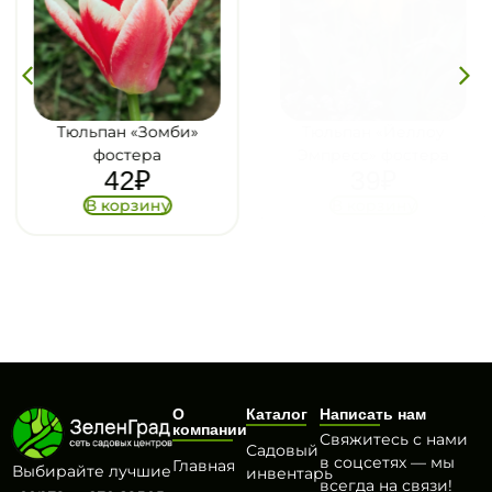
Тюльпан «Зомби»
Тюльпан «Йеллоу
фостера
Эмпресс» фостера
42
₽
39
₽
В корзину
В корзину
О
Каталог
Написать нам
компании
Свяжитесь с нами
Садовый
в соцсетях — мы
Главная
Выбирайте лучшие
инвентарь
всегда на связи!