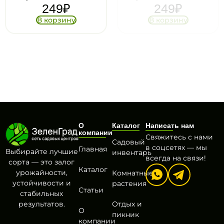
249
₽
249
₽
В корзину
В корзину
О
Каталог
Написать нам
компании
Свяжитесь с нами
Садовый
в соцсетях — мы
Главная
Выбирайте лучшие
инвентарь
всегда на связи!
сорта — это залог
Каталог
урожайности,
Комнатные
устойчивости и
растения
Статьи
стабильных
результатов.
Отдых и
О
пикник
компании