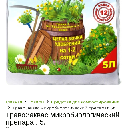
Главная
Товары
Средства для компостирования
ТравоЗаквас микробиологический препарат, 5л
ТравоЗаквас микробиологический
препарат, 5л