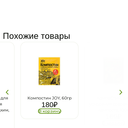
Похожие товары
Компостин JOY, 60гр
КомпоСтим, для
180
₽
ускорения созревания
компоста, 100г
В корзину
169
₽
В корзину