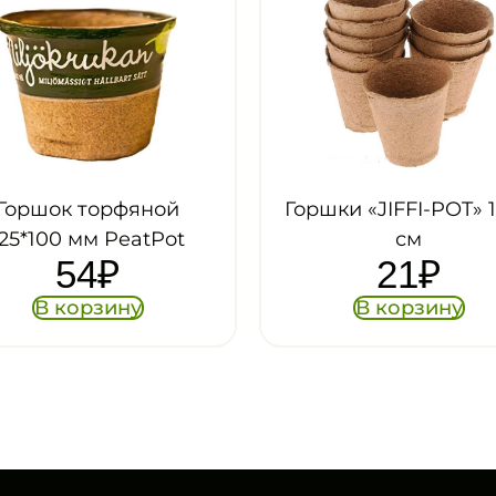
шки «JIFFI-POT» 11*10
Горшки из кокосов
см
волокна d=10 см
21
₽
47
₽
В корзину
В корзину