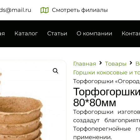
ds@mail.ru
Смотреть филиалы
ая
Каталог
Статьи
О компании
Конта
Главная
Товары
В
Горшки кокосовые и 
Торфогоршки «Огород
Торфогоршки
80*80мм
Торфогоршки изготов
создадут благоприя
Торфоперегнойные 
применении.