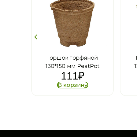
ной
Горшок торфяной
Гор
tPot
125*100 мм PeatPot
54
₽
В корзину