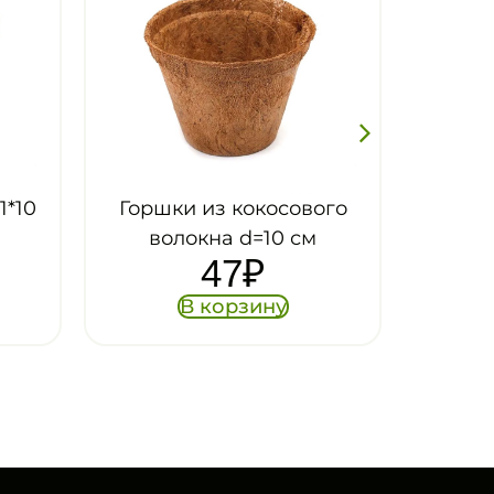
ого
Горшки из кокосового
волокна d=12 cм
65
₽
В корзину