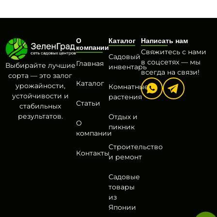
О
Каталог
Написать нам
компании
Свяжитесь с нами
Садовый
в соцсетях — мы
Главная
Выбирайте лучшие
инвентарь
всегда на связи!
сорта — это залог
Каталог
урожайности,
Комнатные
устойчивости и
растения
Статьи
стабильных
результатов.
Отдых и
О
пикник
компании
Строительство
Контакты
и ремонт
Садовые
товары
из
Японии