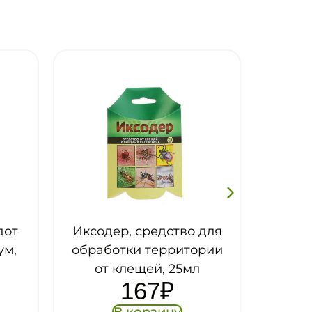
во для
Спирали STANDART
итории
защита от комаров
94
₽
5мл
В корзину