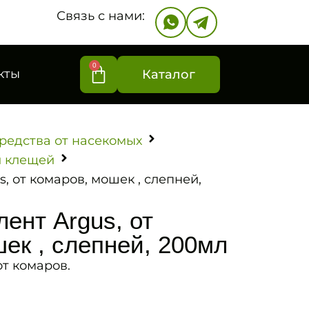
Связь с нами:
0
кты
Каталог
редства от насекомых
и клещей
, от комаров, мошек , слепней,
ент Argus, от
ек , слепней, 200мл
т комаров.