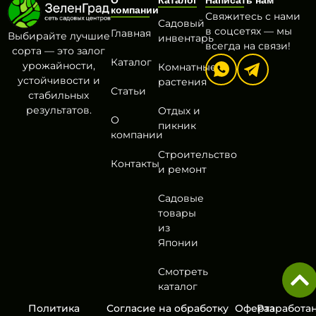
О
Каталог
Написать нам
компании
Свяжитесь с нами
Садовый
в соцсетях — мы
Главная
Выбирайте лучшие
инвентарь
всегда на связи!
сорта — это залог
Каталог
урожайности,
Комнатные
устойчивости и
растения
Статьи
стабильных
результатов.
Отдых и
О
пикник
компании
Строительство
Контакты
и ремонт
Садовые
товары
из
Японии
Смотреть
каталог
Политика
Согласие на обработку
Оферта
Разработа