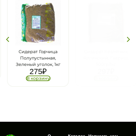
Сидерат Горчица
Сидерат Козлятник
Полупустынная,
Ялгинский, Гавриш,
Зеленый уголок, 1кг
500гр/1кг
275
₽
297
₽
В корзину
В корзину