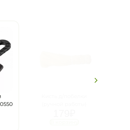
Кисть д/побелки
0550
(ручной работы)
179
₽
В корзину