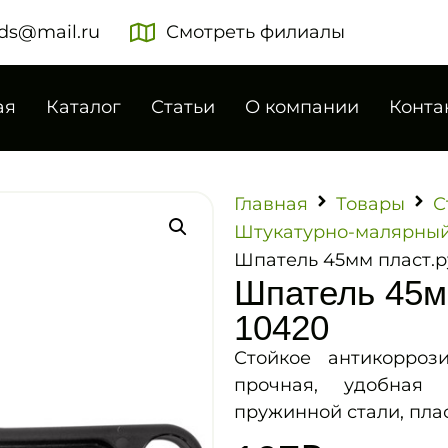
ds@mail.ru
Смотреть филиалы
ая
Каталог
Статьи
О компании
Конта
Главная
Товары
С
Штукатурно-малярный
Шпатель 45мм пласт.р
Шпатель 45м
10420
Стойкое антикоррози
прочная, удобная 
пружинной стали, пла