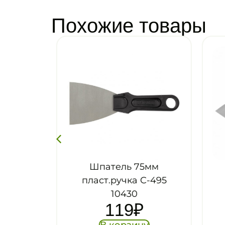
Похожие товары
мм
Шпатель 75мм
-496
пласт.ручка С-495
10430
119
₽
В корзину